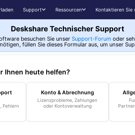
rladen
Support
Ressourcen
Kontaktieren Sie
Deskshare Technischer Support
Software besuchen Sie unser
Support-Forum
oder seh
enötigen, füllen Sie dieses Formular aus, um unser Su
 Ihnen heute helfen
?
pport
Konto & Abrechnung
Allg
Lizenzprobleme, Zahlungen
Fu
, Fehlern
oder Kontoverwaltung
Partner
g