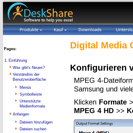
Produkte
Kauf
Downloads
Unterst
Digital Media 
Pages:
1.
Einführung
Konfigurieren 
Was gibt's Neues?
Verständnis der
MPEG 4-Dateiforma
Benutzeroberfläche
Samsung und viele
Menüs
Symbolleiste
Klicken
Formate
Unterstützte
Medienformate
MPEG 4 HD
>>
K
Anfangen
Dateien hinzufügen
Dateien suchen