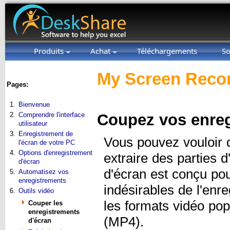
Produits
Achat
Téléchargements
So
My Screen Recor
Pages:
1.
Bienvenue
2.
Comprendre l'interface
Coupez vos enreg
utilisateur
3.
Enregistrement de
Vous pouvez vouloir 
l'écran de votre PC
4.
Options d'enregistrement
extraire des parties 
d'écran
d'écran est conçu po
5.
Automatisez vos
enregistrements
indésirables de l'enr
6.
Outils vidéo
les formats vidéo po
Couper les
enregistrements
(MP4).
d'écran