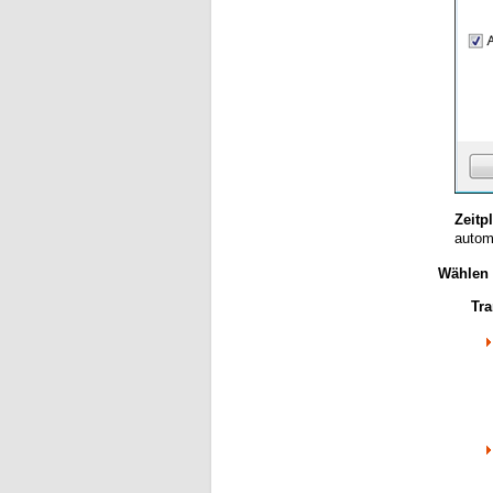
Zeitp
autom
Wählen 
Tra