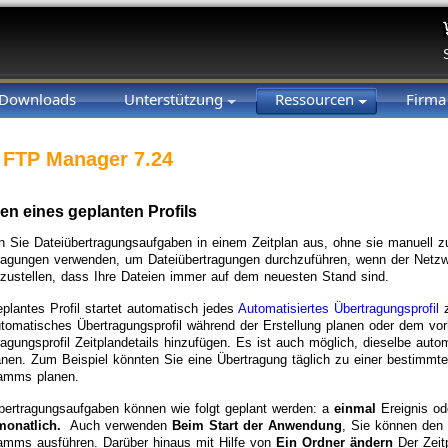
Downloads
Unterstützung
Ressourcen
Firm
 FTP Manager 7.24
len eines geplanten Profils
n Sie Dateiübertragungsaufgaben in einem Zeitplan aus, ohne sie manuell z
ragungen verwenden, um Dateiübertragungen durchzuführen, wenn der Netzwe
rzustellen, dass Ihre Dateien immer auf dem neuesten Stand sind.
eplantes Profil startet automatisch jedes
Automatisiertes Übertragungsprofil
z
utomatisches Übertragungsprofil während der Erstellung planen oder dem v
ragungsprofil Zeitplandetails hinzufügen. Es ist auch möglich, dieselbe auto
anen. Zum Beispiel könnten Sie eine Übertragung täglich zu einer bestimmte
amms planen.
bertragungsaufgaben können wie folgt geplant werden: a
einmal
Ereignis od
monatlich.
Auch verwenden
Beim Start der Anwendung
, Sie können den 
amms ausführen. Darüber hinaus mit Hilfe von
Ein Ordner ändern
Der Zeit