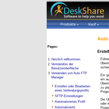
Produkte
Kauf
Auto
Pages:
Erstel
Führe
1.
Herzlich willkommen
Übert
2.
Verständnis der
siche
Benutzeroberfläche
3.
Verwenden von Auto FTP
Ein g
Manager
ein a
Übert
Erstellen oder Bearbeiten
zu pl
eines Verbindungsprofils
Progr
SFTP-Einstellungen
Die Ü
Automatisiertes Profil
oder
Automatisierte
Progr