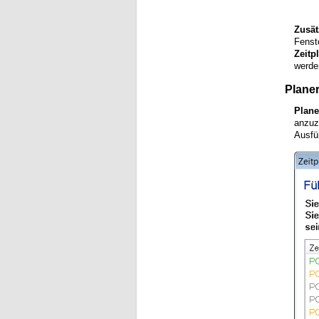
Zusät
Fenst
Zeitp
werde
Plane
Plane
anzuz
Ausfü