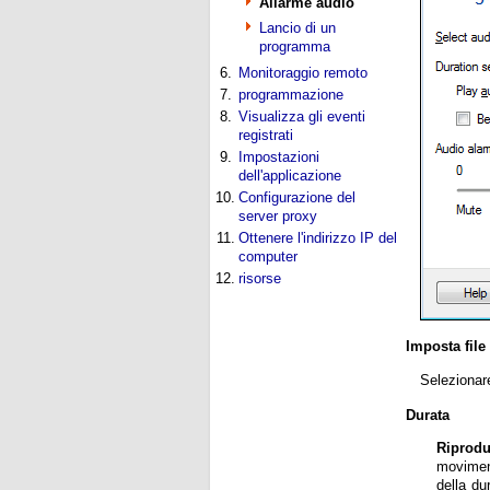
Allarme audio
Lancio di un
programma
6.
Monitoraggio remoto
7.
programmazione
8.
Visualizza gli eventi
registrati
9.
Impostazioni
dell'applicazione
10.
Configurazione del
server proxy
11.
Ottenere l'indirizzo IP del
computer
12.
risorse
Imposta file
Selezionar
Durata
Riprodu
moviment
della du