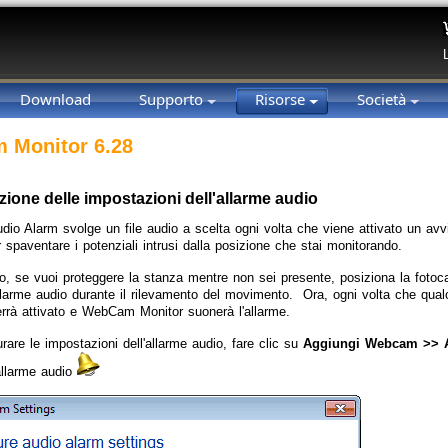
Download
Supporto
Risorse
Società
 Monitor 6.28
ione delle impostazioni dell'allarme audio
udio Alarm svolge un file audio a scelta ogni volta che viene attivato un avv
 spaventare i potenziali intrusi dalla posizione che stai monitorando.
, se vuoi proteggere la stanza mentre non sei presente, posiziona la fotoca
'allarme audio durante il rilevamento del movimento. Ora, ogni volta che qual
verrà attivato e WebCam Monitor suonerà l'allarme.
rare le impostazioni dell'allarme audio, fare clic su
Aggiungi Webcam >> A
allarme audio