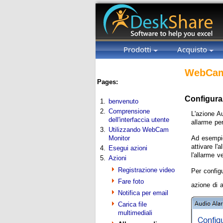
Prodotti
Acquisto
WebCam
Pages:
Configuraz
1.
benvenuto
2.
Comprensione
L'azione A
dell'interfaccia utente
allarme per
3.
Utilizzando WebCam
Monitor
Ad esempio
attivare l
4.
Esegui azioni
l'allarme 
5.
Azioni
Registrazione video
Per configu
Fare foto
azione di 
Notifica per email
Carica file
multimediali