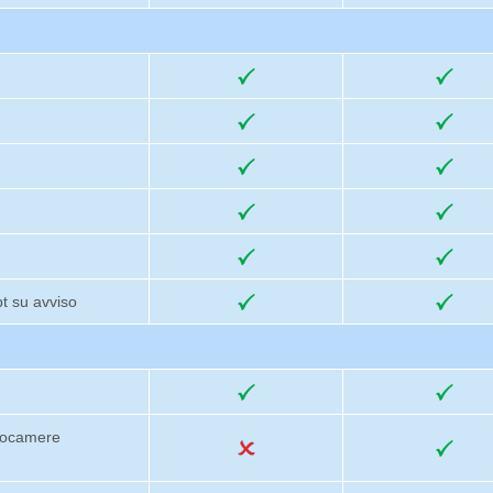
t su avviso
otocamere