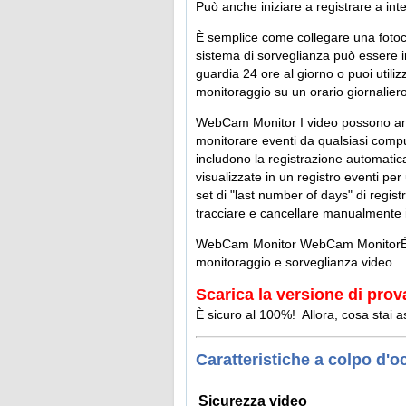
Può anche iniziare a registrare a inte
È semplice come collegare una fotoca
sistema di sorveglianza può essere in
guardia 24 ore al giorno o puoi utiliz
monitoraggio su un orario giornalier
WebCam Monitor I video possono anch
monitorare eventi da qualsiasi compu
includono la registrazione automatica
visualizzate in un registro eventi pe
set di "last number of days" di regist
tracciare e cancellare manualmente i
WebCam Monitor WebCam MonitorÈ il m
monitoraggio e sorveglianza video .
Scarica la versione di pr
È sicuro al 100%! Allora, cosa stai
Caratteristiche a colpo d'o
Sicurezza video