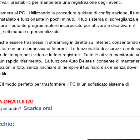
rvalli prestabiliti per mantenere una registrazione degli eventi.
mera al PC. Utilizzando la procedura guidata di configurazione, il tuo
stallato e funzionante in pochi minuti. Il tuo sistema di sorveglianza è 
zare il potente programmatore incorporato per attivare e disattivare il
o, settimanale o personalizzato.
e essere trasmessi in streaming in diretta su Internet, consentendo 
ter con una connessione Internet. Le funzionalità di sicurezza profess
 del tempo per i video e le foto registrati. Tutte le attività monitorate 
r un rapido riferimento. La funzione Auto Delete ti consente di mantene
razioni e foto, senza rischiare di riempire il tuo hard disk e senza dover
 file.
odo perfetto per trasformare il PC in un sofisticato sistema di
ova GRATUITA!
Scarica ora!
 aspettando?
cchio: