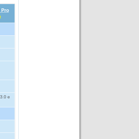
 Pro
ù
3.0 e