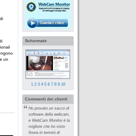
di
Schermate
di
ionali
vengono
re un
1
2
3
4
5
6
7
8
9
10
Commenti dei clienti
Ho provato un sacco di
software della webcam,
e WebCam Monitor è la
migliore che ho visto
finora in termini di