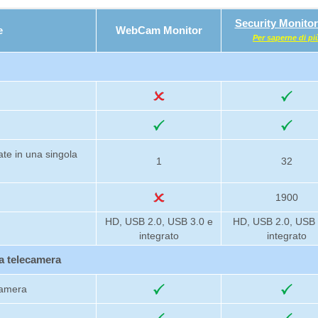
Security Monitor
e
WebCam Monitor
Per saperne di pi
te in una singola
1
32
1900
HD, USB 2.0, USB 3.0 e
HD, USB 2.0, USB 
integrato
integrato
la telecamera
camera