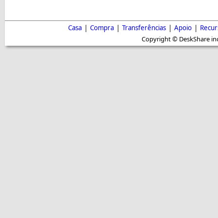
Casa
|
Compra
|
Transferências
|
Apoio
|
Recur
Copyright © DeskShare inc