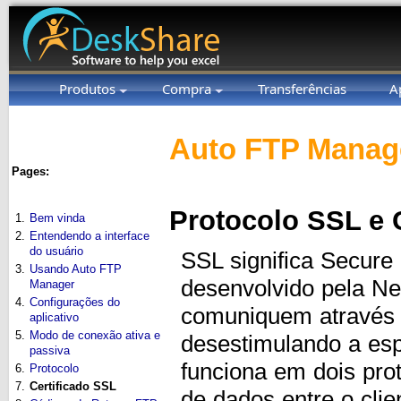
Produtos
Compra
Transferências
A
Auto FTP Manage
Pages:
Protocolo SSL e C
1.
Bem vinda
2.
Entendendo a interface
do usuário
SSL significa Secure
3.
Usando Auto FTP
desenvolvido pela Net
Manager
4.
Configurações do
comuniquem através 
aplicativo
5.
Modo de conexão ativa e
desestimulando a esp
passiva
funciona em dois prot
6.
Protocolo
7.
Certificado SSL
de dados entre o cli