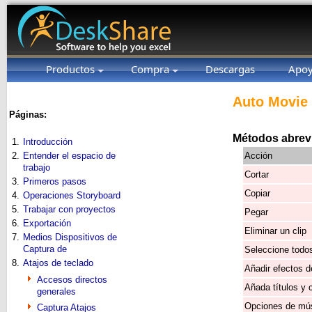
Productos
Compra
Descargas
Apo
Auto Movie 
Páginas:
Métodos abrevi
1.
Introducción
2.
Entender el espacio de
Acción
trabajo
Cortar
3.
Primeros pasos
Copiar
4.
Operaciones Storyboard
5.
Trabajar con proyectos
Pegar
6.
Exportación
Eliminar un clip
7.
Medios Dispositivos de
Captura de
Seleccione todos
8.
Atajos de teclado
Añadir efectos d
Accesos directos
Añada títulos y 
generales
Opciones de mú
Captura Atajos