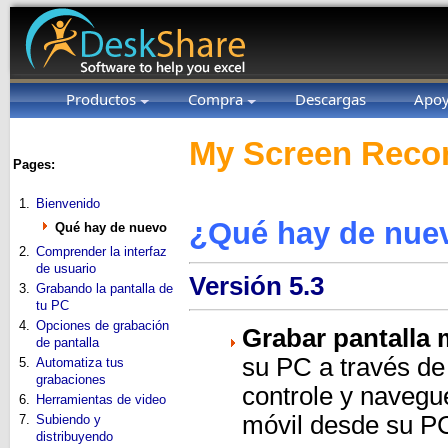
Productos
Compra
Descargas
Apo
My Screen Recor
Pages:
1.
Bienvenido
¿Qué hay de nue
Qué hay de nuevo
2.
Comprender la interfaz
de usuario
Versión 5.3
3.
Grabando la pantalla de
tu PC
4.
Opciones de grabación
Grabar pantalla 
de pantalla
su PC a través d
5.
Automatiza tus
grabaciones
controle y navegue
6.
Herramientas de video
móvil desde su P
7.
Subiendo y
distribuyendo