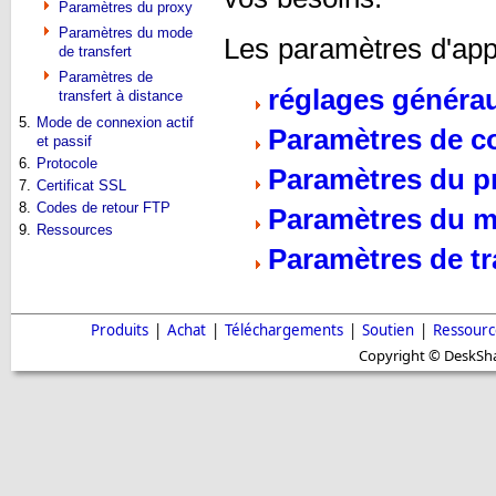
Paramètres du proxy
Paramètres du mode
Les paramètres d'appl
de transfert
Paramètres de
réglages généra
transfert à distance
5.
Mode de connexion actif
Paramètres de c
et passif
6.
Protocole
Paramètres du p
7.
Certificat SSL
8.
Codes de retour FTP
Paramètres du m
9.
Ressources
Paramètres de tr
Produits
|
Achat
|
Téléchargements
|
Soutien
|
Ressourc
Copyright © DeskShar