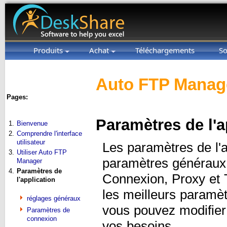
Produits
Achat
Téléchargements
So
Auto FTP Manage
Pages:
Paramètres de l'a
1.
Bienvenue
2.
Comprendre l'interface
utilisateur
Les paramètres de l'a
3.
Utiliser Auto FTP
paramètres généraux 
Manager
4.
Paramètres de
Connexion, Proxy et T
l'application
les meilleurs paramè
réglages généraux
vous pouvez modifier
Paramètres de
connexion
vos besoins.