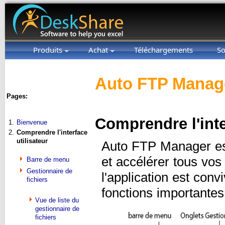
Produits
Achat
Téléchargements
So
Auto FTP Manage
Pages:
Comprendre l'inte
1.
Bienvenue
2.
Comprendre l'interface
utilisateur
Auto FTP Manager est
et accélérer tous vos 
Barre de menu
Gestionnaire de
l'application est conv
fichiers
fonctions importante
Vue de liste du
gestionnaire de
fichiers