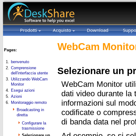
Prodotti
Acquisto
Download
Suppo
WebCam Monitor
Pages:
1.
benvenuto
2.
Comprensione
Selezionare un pr
dell'interfaccia utente
3.
Utilizzando WebCam
WebCam Monitor utilizz
Monitor
4.
Esegui azioni
dati video durante l
5.
Azioni
informazioni sul modo
6.
Monitoraggio remoto
Broadcasting in
codificate o compres
diretta
di banda data nel prof
Configurare la
trasmissione
Ad esempio, se si sel
Selezionare un