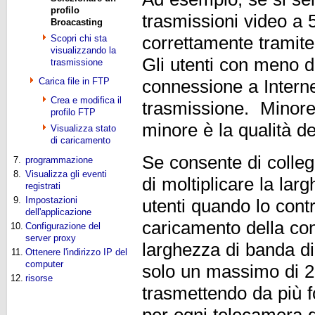
profilo
trasmissioni video a 
Broacasting
Scopri chi sta
correttamente tramite
visualizzando la
Gli utenti con meno d
trasmissione
Carica file in FTP
connessione a Interne
Crea e modifica il
trasmissione. Minore 
profilo FTP
minore è la qualità d
Visualizza stato
di caricamento
Se consente di colle
7.
programmazione
8.
Visualizza gli eventi
di moltiplicare la la
registrati
9.
Impostazioni
utenti quando lo contr
dell'applicazione
caricamento della co
10.
Configurazione del
server proxy
larghezza di banda di
11.
Ottenere l'indirizzo IP del
computer
solo un massimo di 2 
12.
risorse
trasmettendo da più f