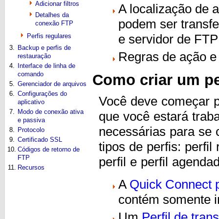
Adicionar filtros
A localização de 
Detalhes da
podem ser transf
conexão FTP
e servidor de FTP
Perfis regulares
3.
Backup e perfis de
Regras de ação e f
restauração
4.
Interface de linha de
comando
Como criar um pe
5.
Gerenciador de arquivos
6.
Configurações do
Você deve começar po
aplicativo
7.
Modo de conexão ativa
que você estará trab
e passiva
necessárias para se 
8.
Protocolo
9.
Certificado SSL
tipos de perfis: perfi
10.
Códigos de retorno de
FTP
perfil e perfil agenda
11.
Recursos
A
Quick Connect p
contém somente i
Um
Perfil de tra