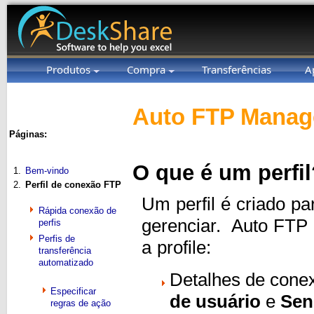
Produtos
Compra
Transferências
A
Auto FTP Manage
Páginas:
O que é um perfil
1.
Bem-vindo
2.
Perfil de conexão FTP
Um perfil é criado p
Rápida conexão de
gerenciar. Auto FTP M
perfis
Perfis de
a profile:
transferência
automatizado
Detalhes de con
Especificar
de usuário
e
Sen
regras de ação