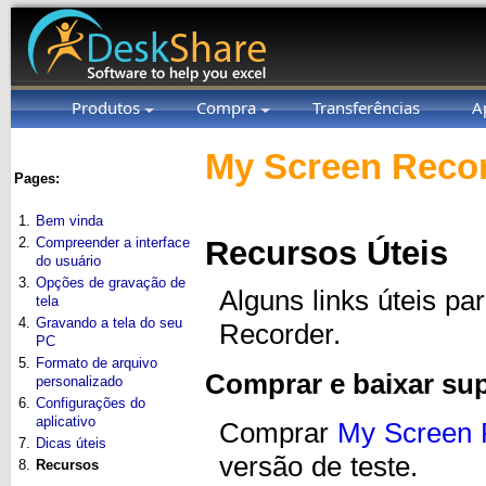
Produtos
Compra
Transferências
A
My Screen Recor
Pages:
1.
Bem vinda
2.
Compreender a interface
Recursos Úteis
do usuário
3.
Opções de gravação de
Alguns links úteis pa
tela
4.
Gravando a tela do seu
Recorder.
PC
5.
Formato de arquivo
Comprar e baixar su
personalizado
6.
Configurações do
aplicativo
Comprar
My Screen 
7.
Dicas úteis
versão de teste.
8.
Recursos