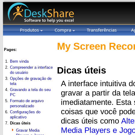
Produtos
Compra
Transferências
A
My Screen Recor
Pages:
1.
Bem vinda
2.
Compreender a interface
Dicas úteis
do usuário
3.
Opções de gravação de
A interface intuitiva
tela
4.
Gravando a tela do seu
gravar a partir da te
PC
imediatamente. Esta 
5.
Formato de arquivo
personalizado
coisas que você pod
6.
Configurações do
aplicativo
dicas úteis como
Alt
7.
Dicas úteis
Media Players e Jog
Gravar Media