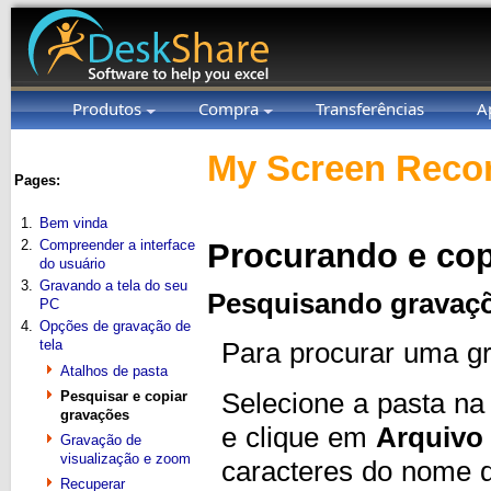
Produtos
Compra
Transferências
A
My Screen Recor
Pages:
1.
Bem vinda
2.
Compreender a interface
Procurando e cop
do usuário
3.
Gravando a tela do seu
Pesquisando gravaçõ
PC
4.
Opções de gravação de
tela
Para procurar uma g
Atalhos de pasta
Selecione a pasta na
Pesquisar e copiar
gravações
e clique em
Arquivo
Gravação de
visualização e zoom
caracteres do nome do
Recuperar