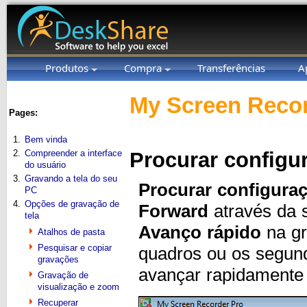
Produtos
Compra
Transferências
A
My Screen Recor
Pages:
1.
Bem vinda
2.
Compreender a interface
Procurar configu
do usuário
3.
Gravando a tela do seu
Procurar configura
PC
4.
Opções de gravação de
Forward
através da 
tela
Avanço rápido
na gr
Atalhos de pasta
Pesquisar e copiar
quadros ou os segund
gravações
avançar rapidamente
Gravação de
visualização e zoom
Recuperar