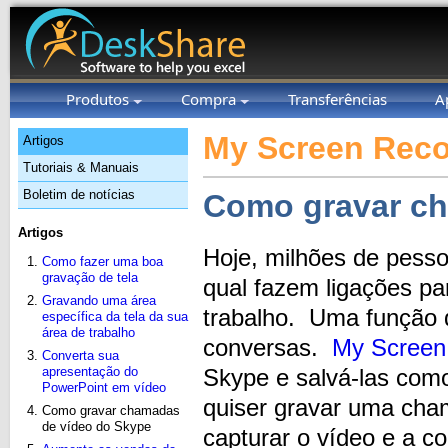
Produtos
Compra
Transferências
A
My Screen Reco
Artigos
Tutoriais & Manuais
Boletim de notícias
Como gravar ch
Artigos
Hoje, milhões de pess
Como fazer uma boa
gravação de tela
qual fazem ligações pa
Gravando uma área
trabalho. Uma função 
específica da tela da sua
área de trabalho
conversas.
My Screen
Converta sua
apresentação do
Skype e salvá-las co
PowerPoint em vídeo
quiser gravar uma cha
Como gravar chamadas
de vídeo do Skype
capturar o vídeo e a c