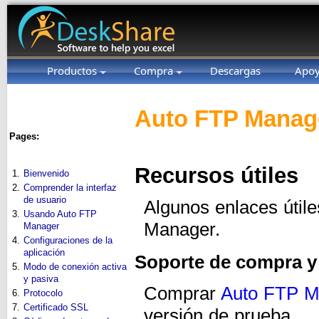
Productos
Compra
Descargas
Apo
Auto FTP Manage
Pages:
Recursos útiles
1.
Bienvenido
2.
Comprender la interfaz
de usuario
Algunos enlaces útil
3.
Usando Auto FTP
Manager.
Manager
4.
Configuraciones de la
aplicación
Soporte de compra y
5.
Modo de conexión activa
y pasiva
Comprar
Auto FTP M
6.
Protocolo
7.
Certificado SSL
versión de prueba.