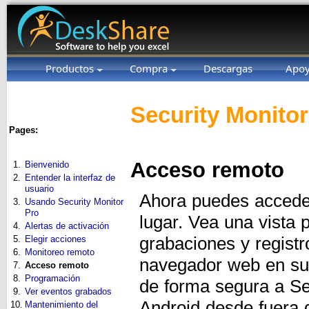
Productos
Compra
Descargas
Apo
Security Monitor
Pages:
Acceso remoto
1.
Bienvenido
2.
Entender la interfaz de
usuario
Ahora puedes acceder
3.
Usando Security Monitor
Pro
lugar. Vea una vista 
4.
Alertas de activación
grabaciones y regist
5.
Elegir acciones
6.
Monitoreo remoto
navegador web en su 
7.
Acceso remoto
8.
Programación
de forma segura a Sec
9.
Ver eventos grabados
Android desde fuera 
10.
Mantenimiento del