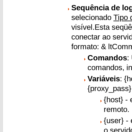
Sequência de lo
selecionado
Tipo
visível.Esta seqüê
conectar ao servi
formato: & ltComma
Comandos
:
comandos, in
Variáveis
: {
{proxy_pass}
{host} -
remoto.
{user} -
o servid