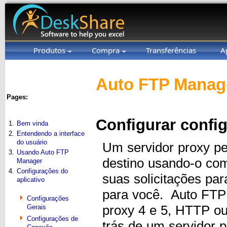
Produtos
Compra
Transferências
A
Auto FTP Manage
Pages:
Configurar confi
1.
Bem vinda
2.
Entendendo a interface
do usuário
Um servidor proxy pe
3.
Usando Auto FTP
destino usando-o co
Manager
4.
Configurações do
suas solicitações par
aplicativo
para você. Auto FTP
Configurações
proxy 4 e 5, HTTP ou
Gerais
Configurações de
trás de um servidor p