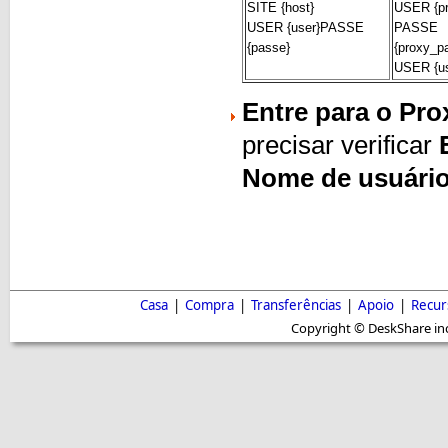
SITE {host}
USER {pr
USER {user}PASSE
PASSE
{passe}
{proxy_p
USER {us
Entre para o Pro
precisar verificar
Nome de usuári
Casa
|
Compra
|
Transferências
|
Apoio
|
Recur
Copyright © DeskShare inc