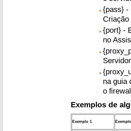
{pass} -
Criação
{port} -
no Assi
{proxy_p
Servidor
{proxy_u
na guia 
o firewal
Exemplos de alg
Exemplo 1
Exemplo