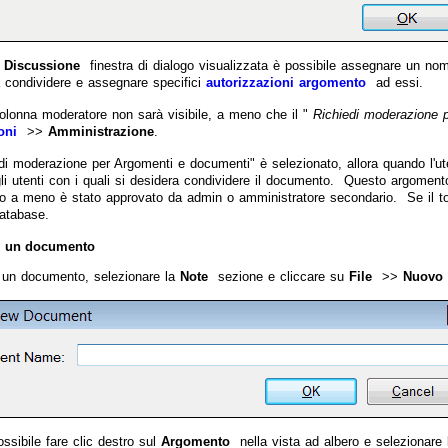
 Discussione
finestra di dialogo visualizzata è possibile assegnare un nome
a condividere e assegnare specifici
autorizzazioni argomento
ad essi.
colonna moderatore non sarà visibile, a meno che il "
Richiedi moderazione 
oni
>>
Amministrazione
.
di moderazione per Argomenti e documenti" è selezionato, allora quando l'u
gli utenti con i quali si desidera condividere il documento. Questo argoment
ino a meno è stato approvato da admin o amministratore secondario. Se il to
database.
i un documento
 un documento, selezionare la
Note
sezione e cliccare su
File
>>
Nuovo
ossibile fare clic destro sul
Argomento
nella vista ad albero e selezionare