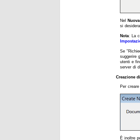
Nel
Nuova
si desider
Nota
: La 
Impostazi
Se "Richie
suggerire 
utenti e f
server di 
Creazione d
Per creare
È inoltre p