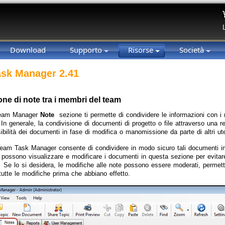
Download
Supporto
Risorse
Società
sk Manager 2.41
ne di note tra i membri del team
Team Manager
Note
sezione ti permette di condividere le informazioni con 
In generale, la condivisione di documenti di progetto o file attraverso una
ibilità dei documenti in fase di modifica o manomissione da parte di altri ute
Team Task Manager consente di condividere in modo sicuro tali documenti im
i possono visualizzare e modificare i documenti in questa sezione per evitare
. Se lo si desidera, le modifiche alle note possono essere moderati, perme
tutte le modifiche prima che abbiano effetto.