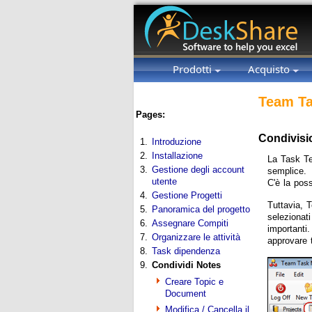
Prodotti
Acquisto
Team Ta
Pages:
Condivisio
1.
Introduzione
2.
Installazione
La Task 
3.
Gestione degli account
semplice. 
utente
C'è la poss
4.
Gestione Progetti
Tuttavia, 
5.
Panoramica del progetto
selezionat
6.
Assegnare Compiti
importanti
7.
Organizzare le attività
approvare 
8.
Task dipendenza
9.
Condividi Notes
Creare Topic e
Document
Modifica / Cancella il