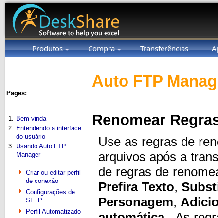
Produtos
Compra
Transferências
A
Auto FTP Manage
Pages:
Renomear Regra
1.
Bem vinda
2.
Entendendo a interface
do usuário
Use as regras de re
3.
Usando Auto FTP
arquivos após a trans
Manager
de regras de renome
Criar ou editar perfil
de conexão
Prefira Texto
,
Substi
Configurações de
Personagem
,
Adicio
SFTP
Perfil Automatizado
automática
. As reg