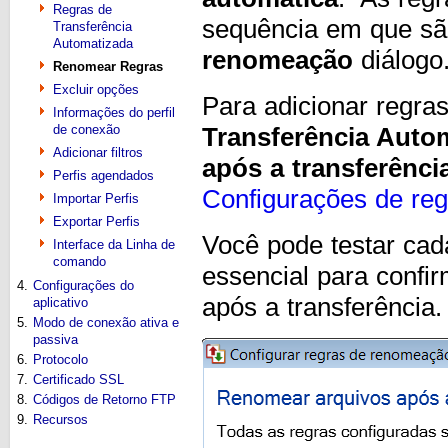
Regras de
sequência em que sã
Transferência
Automatizada
renomeação
diálogo
Renomear Regras
Excluir opções
Para adicionar regr
Informações do perfil
de conexão
Transferência Auto
Adicionar filtros
após a transferênc
Perfis agendados
Configurações de re
Importar Perfis
Exportar Perfis
Você pode testar cada
Interface da Linha de
comando
essencial para conf
4.
Configurações do
após a transferência.
aplicativo
5.
Modo de conexão ativa e
passiva
6.
Protocolo
7.
Certificado SSL
8.
Códigos de Retorno FTP
9.
Recursos