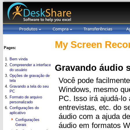
Produtos
Compra
Transferências
A
My Screen Recor
Pages:
1.
Bem vinda
2.
Compreender a interface
Gravando áudio 
do usuário
3.
Opções de gravação de
Você pode facilment
tela
4.
Gravando a tela do seu
Windows, mesmo que
PC
PC. Isso irá ajudá-l
5.
Formato de arquivo
personalizado
entrevistas, etc. do 
6.
Configurações do
aplicativo
áudio com a ajuda de
Configurações
áudio em formatos 
Gerais