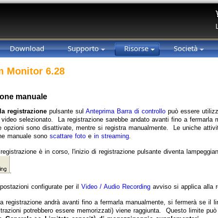
Download
Supporto
Risorse
Società
 Monitor 6.28
ione manuale
la registrazione
pulsante sul
Anteprima Barra di controllo
può essere utilizz
o video selezionato. La registrazione sarebbe andato avanti fino a fermarl
re opzioni sono disattivate, mentre si registra manualmente. Le uniche attivi
one manuale sono
scattare foto
e
in streaming
.
registrazione è in corso, l'inizio di registrazione pulsante diventa lampeggia
.
postazioni configurate per il
Video / Audio Recording
avviso si applica alla
 registrazione andrà avanti fino a fermarla manualmente, si fermerà se il limi
istrazioni potrebbero essere memorizzati) viene raggiunta. Questo limite p