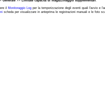
>
Generale
>>
Limitate capacità di magazzinaggio supplementari
.
ere il
Monitoraggio Log
per la temporizzazione degli eventi quali l'avvio e l'a
ni
scheda per visualizzare in anteprima le registrazioni manuali e le foto sca