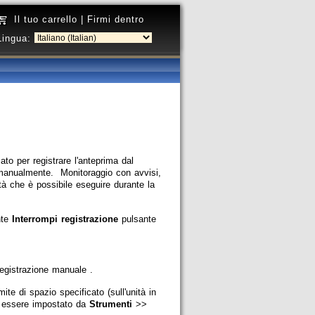
Il tuo carrello
|
Firmi dentro
Lingua:
ato per registrare l'anteprima dal
a manualmente. Monitoraggio con avvisi,
tà che è possibile eseguire durante la
nte
Interrompi registrazione
pulsante
 registrazione manuale
.
te di spazio specificato (sull'unità in
uò essere impostato da
Strumenti
>>