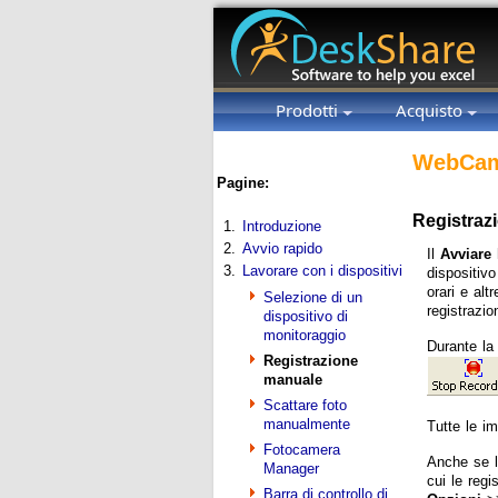
Prodotti
Acquisto
WebCam
Pagine:
Registraz
1.
Introduzione
2.
Avvio rapido
Il
Avviare 
3.
Lavorare con i dispositivi
dispositiv
orari e alt
Selezione di un
registrazi
dispositivo di
monitoraggio
Durante la 
Registrazione
manuale
Scattare foto
manualmente
Tutte le im
Fotocamera
Anche se la
Manager
cui le reg
Barra di controllo di