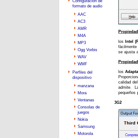
Configuración de
formato de audio
AAC
AC3
AMR
Propiedad
M4A
los
Intel 
MP3
fácilmente
Ogg Vorbis
se ajusta
WAV
Propiedad
WMF
los
Adapta
Perfiles del
Proporcion
dispositivo
calidad de
manzana
admite. La
pequeños p
Mora
Ventanas
3G2
Consolas de
juegos
Nokia
Samsung
Motorola