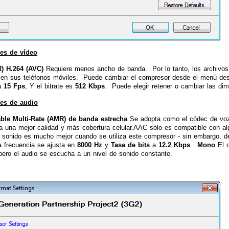
es de vídeo
(R) H.264 (AVC)
Requiere menos ancho de banda. Por lo tanto, los archivos
 en sus teléfonos móviles. Puede cambiar el compresor desde el menú des
 a
15 Fps
, Y el bitrate es
512 Kbps
. Puede elegir retener o cambiar las dim
es de audio
ble Multi-Rate (AMR) de banda estrecha
Se adopta como el códec de voz
a una mejor calidad y más cobertura celular.AAC sólo es compatible con a
l sonido es mucho mejor cuando se utiliza este compresor - sin embargo, de
 frecuencia se ajusta en
8000 Hz
y
Tasa de bits
a
12.2 Kbps
.
Mono
El c
ero el audio se escucha a un nivel de sonido constante.