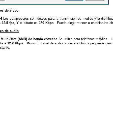
es de vídeo
4
Los compresores son ideales para la transmisión de medios y la distrib
 a
12.5 fps
, Y el bitrate es
160 Kbps
. Puede elegir retener o cambiar las d
es de audio
 Multi-Rate (AMR) de banda estrecha
Se utiliza para teléfonos móviles. L
ts
a
12.2 Kbps
.
Mono
El canal de audio produce archivos pequeños pero 
stante.