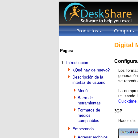
Productos
Compra
Digital
Pages:
Configura
1.
Introducción
¿Qué hay de nuevo?
Los format
generación
Descripción de la
se reprodu
interfaz de usuario
Menús
La compres
utilizando
Barra de
Quicktime
.
herramientas
Formatos de
3GP
medios
Hacer clic
compatibles
Empezando
Agregar archivos